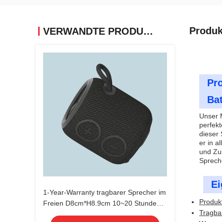
Produk
VERWANDTE PRODUKTE
Pro
Ba
Unser M
perfekt
dieser
er in 
und Zus
Spreche
Ei
1-Year-Warranty tragbarer Sprecher im
Produk
Freien D8cm*H8.9cm 10~20 Stunden
Tragba
Batteriedauer-