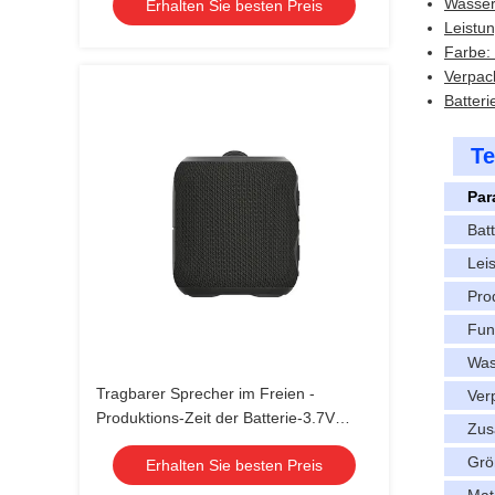
Wasser
Erhalten Sie besten Preis
Leistu
Farbe: 
Verpac
Batter
Te
Par
Batt
Lei
Pro
Fun
Was
Tragbarer Sprecher im Freien -
Ver
Produktions-Zeit der Batterie-3.7V
Zu
1200mAh der Größen-D8cm*H8.9cm
Grö
Erhalten Sie besten Preis
30~35 Tage