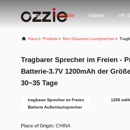
Haus
Produkte
Videos
VR 
Haus
>
Produits
>
Mini Draussen Lautsprecher
>
Tragb
Tragbarer Sprecher im Freien - P
Batterie-3.7V 1200mAh der Grö
30~35 Tage
tragbarer Sprecher im Freien
1200 mAh
Batterie Außenlautsprecher
Place of Origin:
CHINA