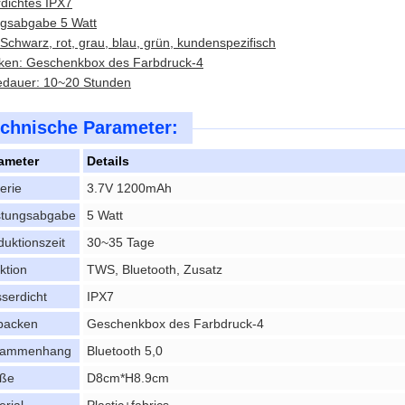
dichtes IPX7
ngsabgabe 5 Watt
Schwarz, rot, grau, blau, grün, kundenspezifisch
ken: Geschenkbox des Farbdruck-4
iedauer: 10~20 Stunden
chnische Parameter:
ameter
Details
erie
3.7V 1200mAh
stungsabgabe
5 Watt
duktionszeit
30~35 Tage
ktion
TWS, Bluetooth, Zusatz
serdicht
IPX7
packen
Geschenkbox des Farbdruck-4
sammenhang
Bluetooth 5,0
ße
D8cm*H8.9cm