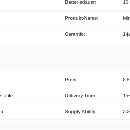
Batteriedauer:
10
Produkt-Name:
Min
Garantie:
1-j
Preis
8.
+cable
Delivery Time
15
ba
Supply Ability
30K