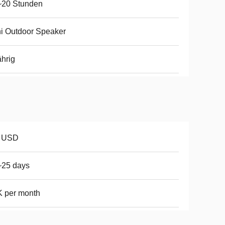
~20 Stunden
i Outdoor Speaker
ährig
8 USD
~25 days
 per month