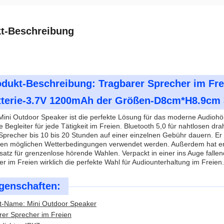
t-Beschreibung
dukt-Beschreibung: Tragbarer Sprecher im Frei
tterie-3.7V 1200mAh der Größen-D8cm*H8.9cm 
ini Outdoor Speaker ist die perfekte Lösung für das moderne Audiohör
e Begleiter für jede Tätigkeit im Freien. Bluetooth 5,0 für nahtlose
 Sprecher bis 10 bis 20 Stunden auf einer einzelnen Gebühr dauern. E
allen möglichen Wetterbedingungen verwendet werden. Außerdem hat er
atz für grenzenlose hörende Wahlen. Verpackt in einer ins Auge falle
r im Freien wirklich die perfekte Wahl für Audiounterhaltung im Freien.
genschaften:
t-Name: Mini Outdoor Speaker
rer Sprecher im Freien